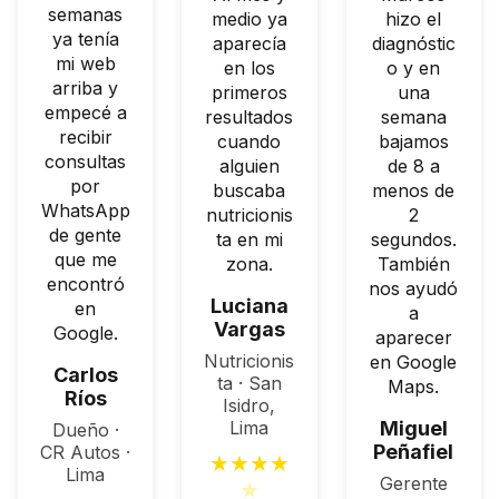
semanas
medio ya
hizo el
ya tenía
aparecía
diagnóstic
mi web
en los
o y en
arriba y
primeros
una
empecé a
resultados
semana
recibir
cuando
bajamos
consultas
alguien
de 8 a
por
buscaba
menos de
WhatsApp
nutricionis
2
de gente
ta en mi
segundos.
que me
zona.
También
encontró
nos ayudó
Luciana
en
a
Vargas
Google.
aparecer
Nutricionis
en Google
Carlos
ta · San
Maps.
Ríos
Isidro,
Lima
Miguel
Dueño ·
Peñafiel
CR Autos ·
★
★
★
★
Lima
Gerente
★