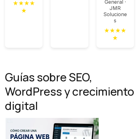
General ·
★
★
★
★
JMR
★
Solucione
s
★
★
★
★
★
Guías sobre SEO,
WordPress y crecimiento
digital