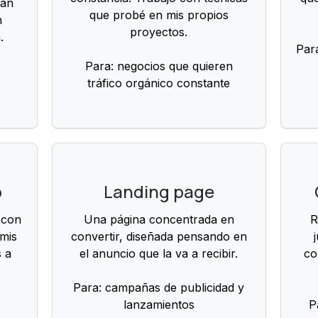
tán
que probé en mis propios
n
proyectos.
.
Para
Para: negocios que quieren
tráfico orgánico constante
b
Landing page
 con
Una página concentrada en
R
 mis
convertir, diseñada pensando en
s a
el anuncio que la va a recibir.
co
Para: campañas de publicidad y
e
lanzamientos
P