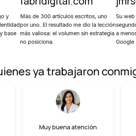
fabridigital.com
jmr
go y
Más de 300 artículos escritos, uno
Su web 
dentidad
por uno. El resultado me dio la lección
segundo
 y base
más valiosa: el volumen sin estrategia
a menos
no posiciona.
Google
uienes ya trabajaron conmi
Muy buena atención