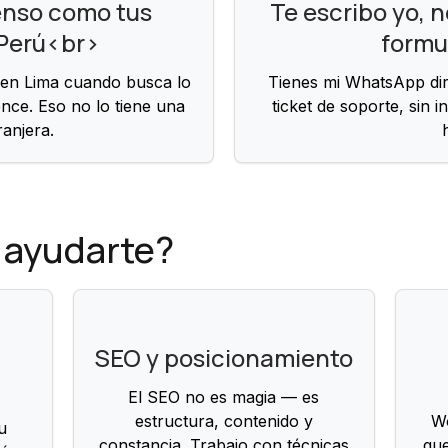
enso como tus
Te escribo yo, n
 Perú<br>
formu
 en Lima cuando busca lo
Tienes mi WhatsApp dire
nce. Eso no lo tiene una
ticket de soporte, sin i
ranjera.
 ayudarte?
SEO y posicionamiento
El SEO no es magia — es
estructura, contenido y
W
u
constancia. Trabajo con técnicas
que