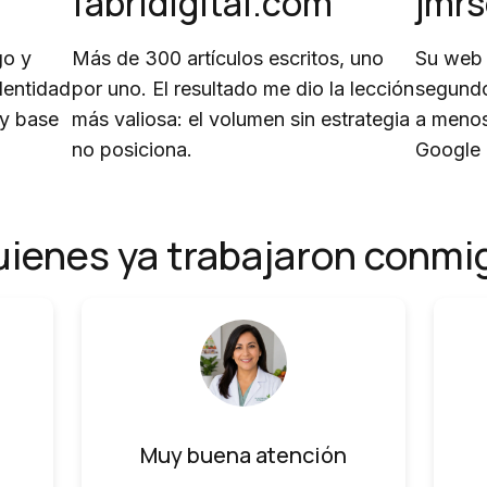
fabridigital.com
jmr
go y
Más de 300 artículos escritos, uno
Su web 
dentidad
por uno. El resultado me dio la lección
segundo
 y base
más valiosa: el volumen sin estrategia
a menos
no posiciona.
Google
uienes ya trabajaron conmi
Muy buena atención