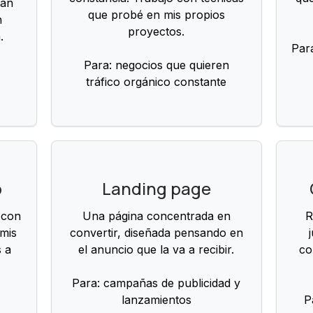
tán
que probé en mis propios
n
proyectos.
.
Para
Para: negocios que quieren
tráfico orgánico constante
b
Landing page
 con
Una página concentrada en
R
 mis
convertir, diseñada pensando en
s a
el anuncio que la va a recibir.
co
Para: campañas de publicidad y
e
lanzamientos
P