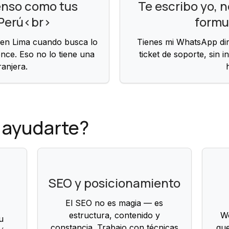
enso como tus
Te escribo yo, n
 Perú<br>
formu
 en Lima cuando busca lo
Tienes mi WhatsApp dire
nce. Eso no lo tiene una
ticket de soporte, sin i
ranjera.
 ayudarte?
SEO y posicionamiento
El SEO no es magia — es
estructura, contenido y
W
u
constancia. Trabajo con técnicas
que