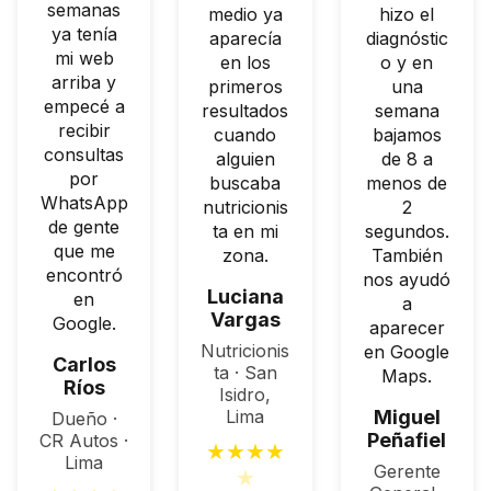
semanas
medio ya
hizo el
ya tenía
aparecía
diagnóstic
mi web
en los
o y en
arriba y
primeros
una
empecé a
resultados
semana
recibir
cuando
bajamos
consultas
alguien
de 8 a
por
buscaba
menos de
WhatsApp
nutricionis
2
de gente
ta en mi
segundos.
que me
zona.
También
encontró
nos ayudó
Luciana
en
a
Vargas
Google.
aparecer
Nutricionis
en Google
Carlos
ta · San
Maps.
Ríos
Isidro,
Lima
Miguel
Dueño ·
Peñafiel
CR Autos ·
★
★
★
★
Lima
Gerente
★