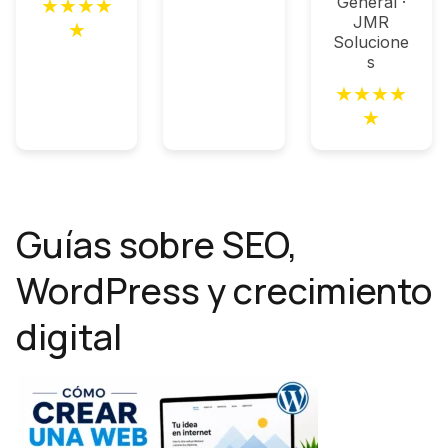
General ·
★
★
★
★
JMR
★
Solucione
s
★
★
★
★
★
Guías sobre SEO,
WordPress y crecimiento
digital